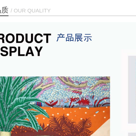
品质
/ OUR QUALITY