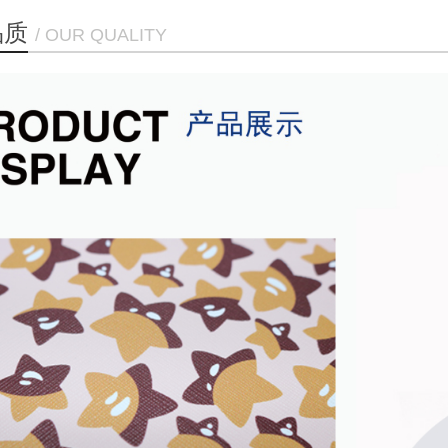
品质
/ OUR QUALITY